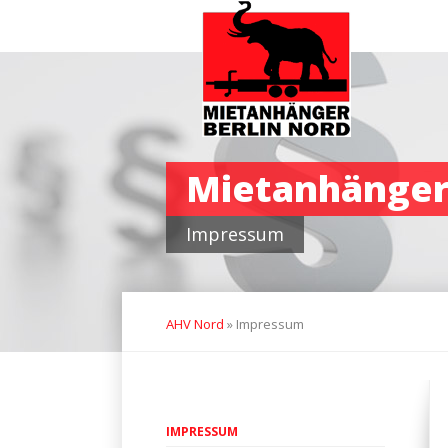
Navigation
überspringen
Mietanhänger
Impressum
AHV Nord
»
Impressum
Navigation
IMPRESSUM