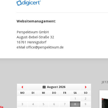
Websitemanagement:
Perspektivum GmbH
August-Bebel-Straße 32
16761 Hennigsdorf
eMail office@perspektivum.de
JET
August 2026
NTAG
ENSTAG
TTWOCH
NNERSTAG
EITAG
MSTAG
NNTAG
MO
DI
MI
DO
FR
SA
SO
1
2
3
4
5
6
7
8
9
de