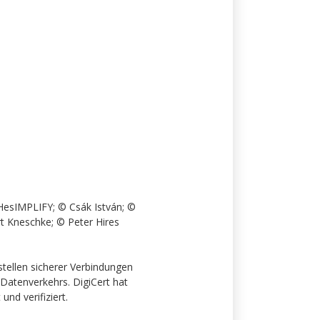
THesIMPLIFY; © Csák István; ©
rt Kneschke; © Peter Hires
stellen sicherer Verbindungen
Datenverkehrs. DigiCert hat
nd verifiziert.